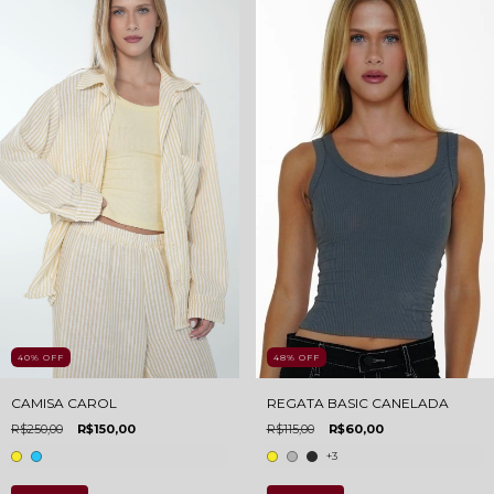
48
%
OFF
40
%
OFF
REGATA BASIC CANELADA
CAMISA CAROL
R$115,00
R$60,00
R$250,00
R$150,00
+3