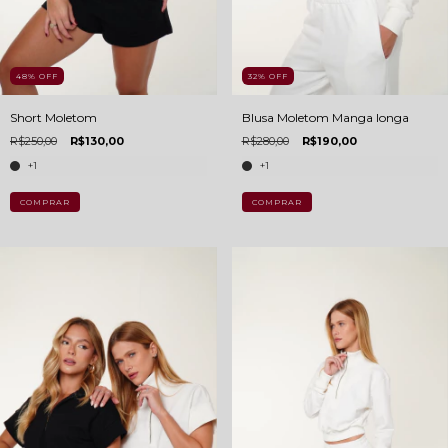
48
%
OFF
32
%
OFF
Short Moletom
Blusa Moletom Manga longa
R$250,00
R$130,00
R$280,00
R$190,00
+1
+1
COMPRAR
COMPRAR