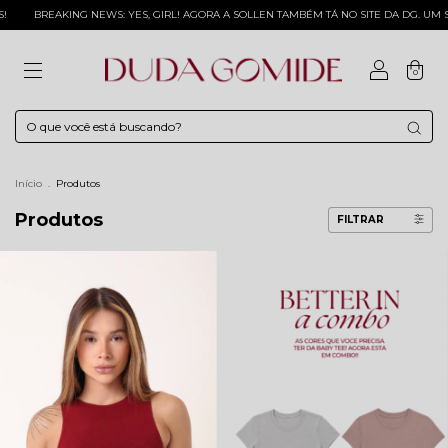
: YES, GIRL! AGORA A SOLLEN TAMBÉM TÁ NO SITE DA DG. UM SÓ LUGAR PRA TODAS 
0
Início
.
Produtos
Produtos
FILTRAR