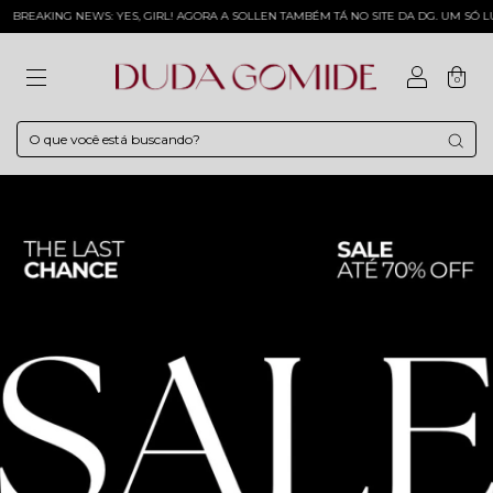
NEWS: YES, GIRL! AGORA A SOLLEN TAMBÉM TÁ NO SITE DA DG. UM SÓ LUGAR PRA T
0