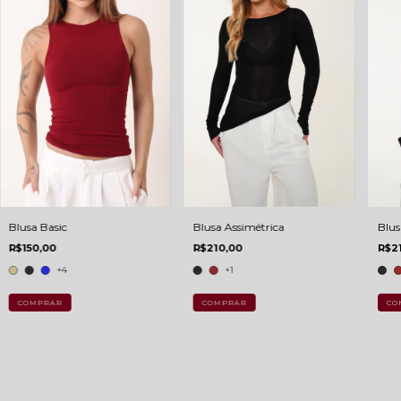
Blusa Assimétrica
Blus
Blusa Basic
R$210,00
R$2
R$150,00
+1
+4
COMPRAR
CO
COMPRAR