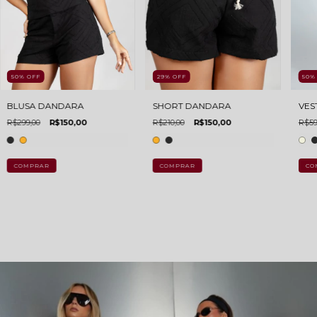
50
%
OFF
29
%
OFF
50
BLUSA DANDARA
SHORT DANDARA
VES
R$299,00
R$150,00
R$210,00
R$150,00
R$59
COMPRAR
COMPRAR
CO